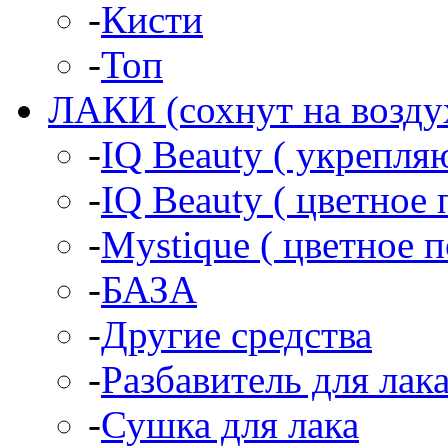
-
Кисти
-
Топ
ЛАКИ (сохнут на возду
-
IQ Beauty ( укрепл
-
IQ Beauty ( цветное 
-
Mystique ( цветное 
-
БАЗА
-
Другие средства
-
Разбавитель для лак
-
Сушка для лака