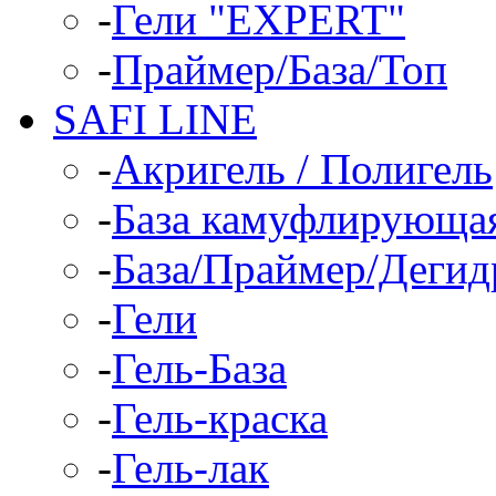
-
Гели "EXPERT"
-
Праймер/База/Топ
SAFI LINE
-
Акригель / Полигель
-
База камуфлирующа
-
База/Праймер/Дегид
-
Гели
-
Гель-База
-
Гель-краска
-
Гель-лак