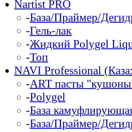
Nartist PRO
-
База/Праймер/Дегид
-
Гель-лак
-
Жидкий Polygel Liqu
-
Топ
NAVI Professional (Каза
-
ART пасты "кушоны"
-
Polygel
-
База камуфлирующа
-
База/Праймер/Дегид