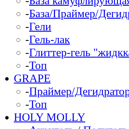
-
База камуфлирующа
-
База/Праймер/Дегид
-
Гели
-
Гель-лак
-
Глиттер-гель "жидкк
-
Топ
GRAPE
-
Праймер/Дегидрато
-
Топ
HOLY MOLLY