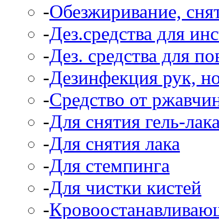
-
Обезжиривание, снят
-
Дез.средства для ин
-
Дез. средства для п
-
Дезинфекция рук, н
-
Средство от ржавчи
-
Для снятия гель-лак
-
Для снятия лака
-
Для стемпинга
-
Для чистки кистей
-
Кровоостанавливаю