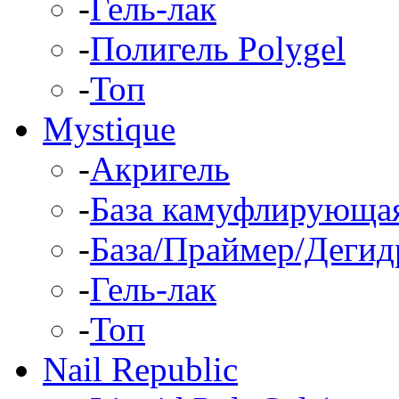
-
Гель-лак
-
Полигель Polygel
-
Топ
Mystique
-
Акригель
-
База камуфлирующа
-
База/Праймер/Дегид
-
Гель-лак
-
Топ
Nail Republic