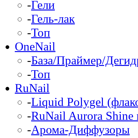
-
Гели
-
Гель-лак
-
Топ
OneNail
-
База/Праймер/Дегид
-
Топ
RuNail
-
Liquid Polygel (фла
-
RuNail Aurora Shine 
-
Арома-Диффузоры