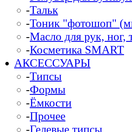
-
Тальк
-
Тоник "фотошоп" (м
-
Масло для рук, ног, 
-
Косметика SMART
АКСЕССУАРЫ
-
Типсы
-
Формы
-
Ёмкости
-
Прочее
-
Гелевые типсы