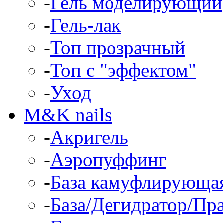
-
Гель моделирующий
-
Гель-лак
-
Топ прозрачный
-
Топ с "эффектом"
-
Уход
M&K nails
-
Акригель
-
Аэропуффинг
-
База камуфлирующа
-
База/Дегидратор/Пр