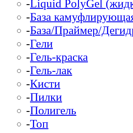
-
Liquid PolyGel (жид
-
База камуфлирующа
-
База/Праймер/Дегид
-
Гели
-
Гель-краска
-
Гель-лак
-
Кисти
-
Пилки
-
Полигель
-
Топ