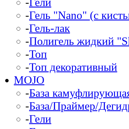
-
Гели
-
Гель "Nano" (с кист
-
Гель-лак
-
Полигель жидкий "Sh
-
Топ
-
Топ декоративный
MOJO
-
База камуфлирующа
-
База/Праймер/Дегид
-
Гели