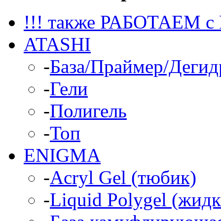
!!! также РАБОТАЕМ с
ATASHI
-
База/Праймер/Дегид
-
Гели
-
Полигель
-
Топ
ENIGMA
-
Acryl Gel (тюбик)
-
Liquid Polygel (жид