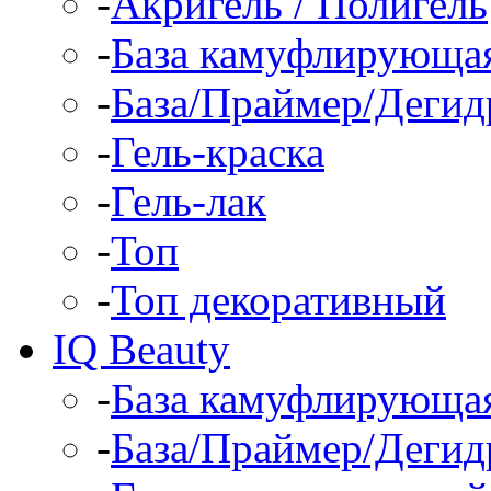
-
Акригель / Полигель
-
База камуфлирующа
-
База/Праймер/Дегид
-
Гель-краска
-
Гель-лак
-
Топ
-
Топ декоративный
IQ Beauty
-
База камуфлирующа
-
База/Праймер/Дегид