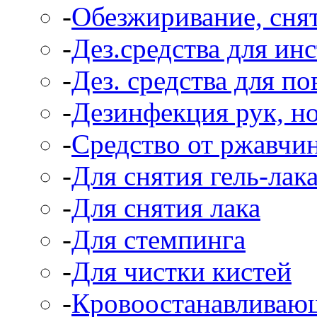
-
Обезжиривание, снят
-
Дез.средства для ин
-
Дез. средства для п
-
Дезинфекция рук, н
-
Средство от ржавчи
-
Для снятия гель-лак
-
Для снятия лака
-
Для стемпинга
-
Для чистки кистей
-
Кровоостанавливаю