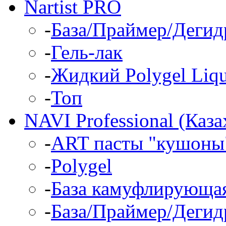
Nartist PRO
-
База/Праймер/Дегид
-
Гель-лак
-
Жидкий Polygel Liqu
-
Топ
NAVI Professional (Каза
-
ART пасты "кушоны"
-
Polygel
-
База камуфлирующа
-
База/Праймер/Дегид