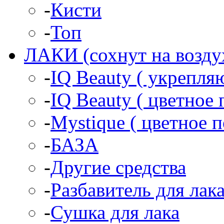
-
Кисти
-
Топ
ЛАКИ (сохнут на возду
-
IQ Beauty ( укрепл
-
IQ Beauty ( цветное 
-
Mystique ( цветное 
-
БАЗА
-
Другие средства
-
Разбавитель для лак
-
Сушка для лака