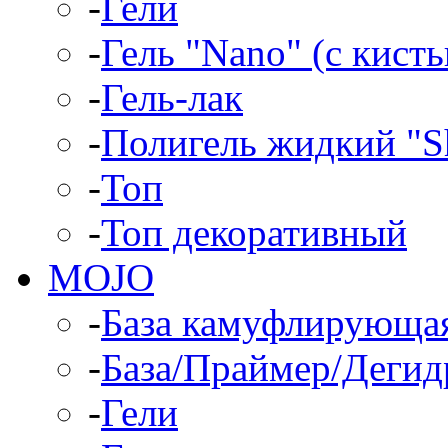
-
Гели
-
Гель "Nano" (с кист
-
Гель-лак
-
Полигель жидкий "Sh
-
Топ
-
Топ декоративный
MOJO
-
База камуфлирующа
-
База/Праймер/Дегид
-
Гели