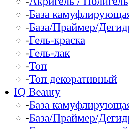
-
Акригель / Полигель
-
База камуфлирующа
-
База/Праймер/Дегид
-
Гель-краска
-
Гель-лак
-
Топ
-
Топ декоративный
IQ Beauty
-
База камуфлирующа
-
База/Праймер/Дегид