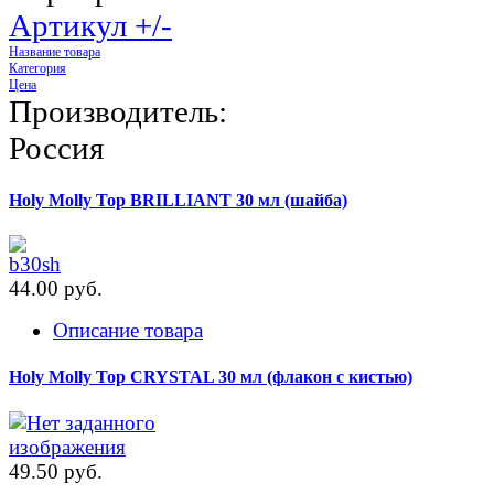
Артикул +/-
Название товара
Категория
Цена
Производитель:
Россия
Holy Molly Top BRILLIANT 30 мл (шайба)
44.00 pуб.
Описание товара
Holy Molly Top CRYSTAL 30 мл (флакон с кистью)
49.50 pуб.