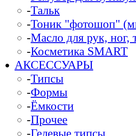
-
Тальк
-
Тоник "фотошоп" (м
-
Масло для рук, ног, 
-
Косметика SMART
АКСЕССУАРЫ
-
Типсы
-
Формы
-
Ёмкости
-
Прочее
-
Гелевые типсы