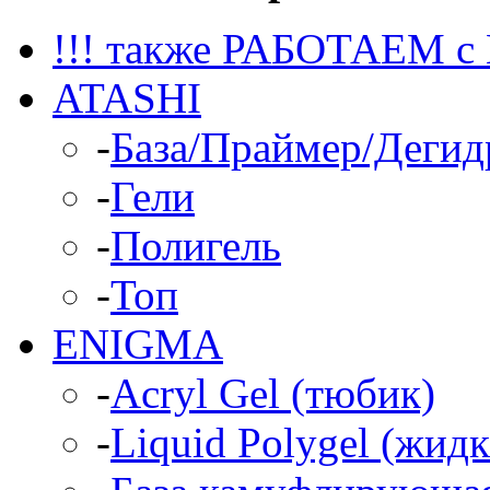
!!! также РАБОТАЕМ с
ATASHI
-
База/Праймер/Дегид
-
Гели
-
Полигель
-
Топ
ENIGMA
-
Acryl Gel (тюбик)
-
Liquid Polygel (жид