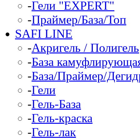
-
Гели "EXPERT"
-
Праймер/База/Топ
SAFI LINE
-
Акригель / Полигель
-
База камуфлирующа
-
База/Праймер/Дегид
-
Гели
-
Гель-База
-
Гель-краска
-
Гель-лак