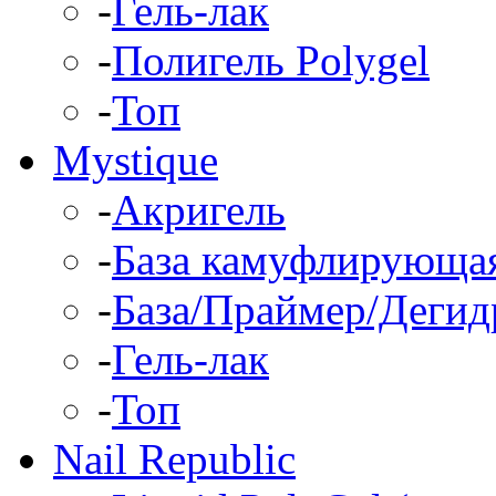
-
Гель-лак
-
Полигель Polygel
-
Топ
Mystique
-
Акригель
-
База камуфлирующа
-
База/Праймер/Дегид
-
Гель-лак
-
Топ
Nail Republic