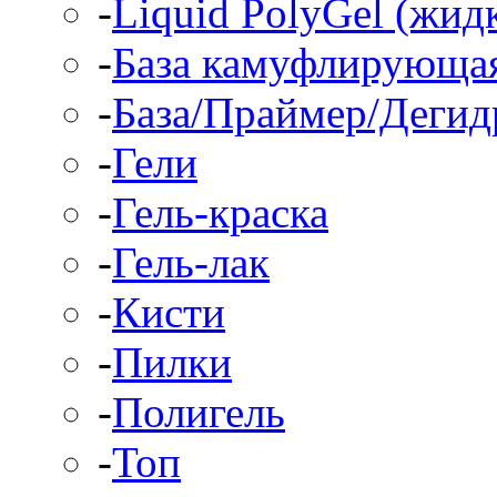
-
Liquid PolyGel (жид
-
База камуфлирующа
-
База/Праймер/Дегид
-
Гели
-
Гель-краска
-
Гель-лак
-
Кисти
-
Пилки
-
Полигель
-
Топ