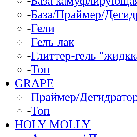
-
База камуфлирующа
-
База/Праймер/Дегид
-
Гели
-
Гель-лак
-
Глиттер-гель "жидкк
-
Топ
GRAPE
-
Праймер/Дегидрато
-
Топ
HOLY MOLLY