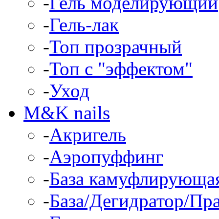
-
Гель моделирующий
-
Гель-лак
-
Топ прозрачный
-
Топ с "эффектом"
-
Уход
M&K nails
-
Акригель
-
Аэропуффинг
-
База камуфлирующа
-
База/Дегидратор/Пр