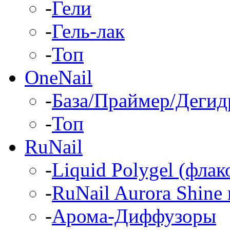
-
Гели
-
Гель-лак
-
Топ
OneNail
-
База/Праймер/Дегид
-
Топ
RuNail
-
Liquid Polygel (фла
-
RuNail Aurora Shine 
-
Арома-Диффузоры