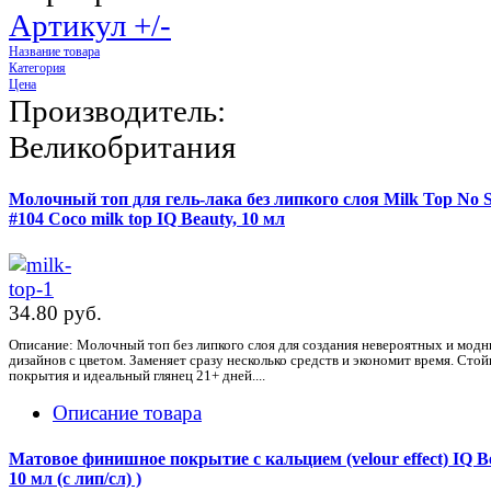
Артикул +/-
Название товара
Категория
Цена
Производитель:
Великобритания
Молочный топ для гель-лака без липкого слоя Milk Top No S
#104 Coco milk top IQ Beauty, 10 мл
34.80 pуб.
Описание: Молочный топ без липкого слоя для создания невероятных и мод
дизайнов с цветом. Заменяет сразу несколько средств и экономит время. Стой
покрытия и идеальный глянец 21+ дней....
Описание товара
Матовое финишное покрытие с кальцием (velour effect) IQ B
10 мл (с лип/сл) )