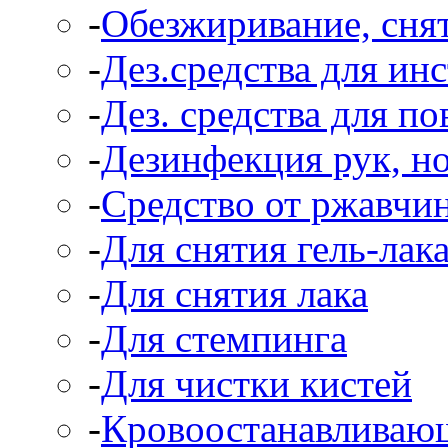
-
Обезжиривание, снят
-
Дез.средства для ин
-
Дез. средства для п
-
Дезинфекция рук, н
-
Средство от ржавчи
-
Для снятия гель-лак
-
Для снятия лака
-
Для стемпинга
-
Для чистки кистей
-
Кровоостанавливаю