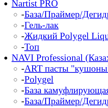
Nartist PRO
-
База/Праймер/Дегид
-
Гель-лак
-
Жидкий Polygel Liqu
-
Топ
NAVI Professional (Каза
-
ART пасты "кушоны"
-
Polygel
-
База камуфлирующа
-
База/Праймер/Дегид