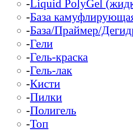
-
Liquid PolyGel (жид
-
База камуфлирующа
-
База/Праймер/Дегид
-
Гели
-
Гель-краска
-
Гель-лак
-
Кисти
-
Пилки
-
Полигель
-
Топ