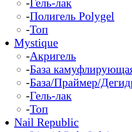
-
Гель-лак
-
Полигель Polygel
-
Топ
Mystique
-
Акригель
-
База камуфлирующа
-
База/Праймер/Дегид
-
Гель-лак
-
Топ
Nail Republic