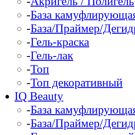
-
Акригель / Полигель
-
База камуфлирующа
-
База/Праймер/Дегид
-
Гель-краска
-
Гель-лак
-
Топ
-
Топ декоративный
IQ Beauty
-
База камуфлирующа
-
База/Праймер/Дегид