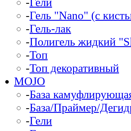
-
Гели
-
Гель "Nano" (с кист
-
Гель-лак
-
Полигель жидкий "Sh
-
Топ
-
Топ декоративный
MOJO
-
База камуфлирующа
-
База/Праймер/Дегид
-
Гели