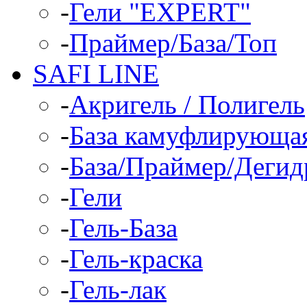
-
Гели "EXPERT"
-
Праймер/База/Топ
SAFI LINE
-
Акригель / Полигель
-
База камуфлирующа
-
База/Праймер/Дегид
-
Гели
-
Гель-База
-
Гель-краска
-
Гель-лак