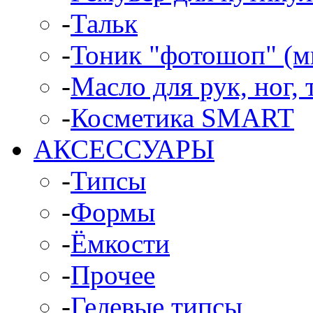
-
Тальк
-
Тоник "фотошоп" (м
-
Масло для рук, ног, 
-
Косметика SMART
АКСЕССУАРЫ
-
Типсы
-
Формы
-
Ёмкости
-
Прочее
-
Гелевые типсы