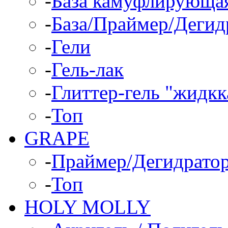
-
База камуфлирующа
-
База/Праймер/Дегид
-
Гели
-
Гель-лак
-
Глиттер-гель "жидкк
-
Топ
GRAPE
-
Праймер/Дегидрато
-
Топ
HOLY MOLLY