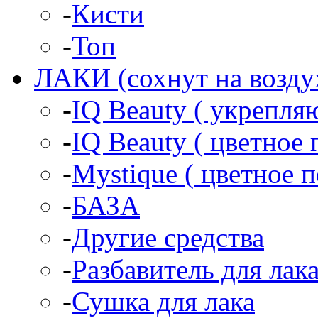
-
Кисти
-
Топ
ЛАКИ (сохнут на возду
-
IQ Beauty ( укрепл
-
IQ Beauty ( цветное 
-
Mystique ( цветное 
-
БАЗА
-
Другие средства
-
Разбавитель для лак
-
Сушка для лака