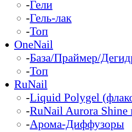
-
Гели
-
Гель-лак
-
Топ
OneNail
-
База/Праймер/Дегид
-
Топ
RuNail
-
Liquid Polygel (фла
-
RuNail Aurora Shine 
-
Арома-Диффузоры