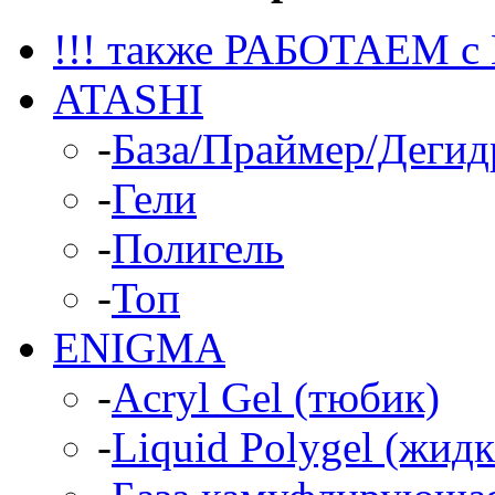
!!! также РАБОТАЕМ с
ATASHI
-
База/Праймер/Дегид
-
Гели
-
Полигель
-
Топ
ENIGMA
-
Acryl Gel (тюбик)
-
Liquid Polygel (жид