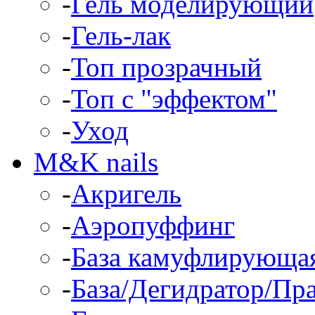
-
Гель моделирующий
-
Гель-лак
-
Топ прозрачный
-
Топ с "эффектом"
-
Уход
M&K nails
-
Акригель
-
Аэропуффинг
-
База камуфлирующа
-
База/Дегидратор/Пр