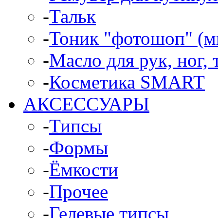
-
Тальк
-
Тоник "фотошоп" (м
-
Масло для рук, ног, 
-
Косметика SMART
АКСЕССУАРЫ
-
Типсы
-
Формы
-
Ёмкости
-
Прочее
-
Гелевые типсы