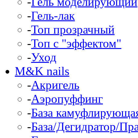
-
Гель моделирующий
-
Гель-лак
-
Топ прозрачный
-
Топ с "эффектом"
-
Уход
M&K nails
-
Акригель
-
Аэропуффинг
-
База камуфлирующа
-
База/Дегидратор/Пр