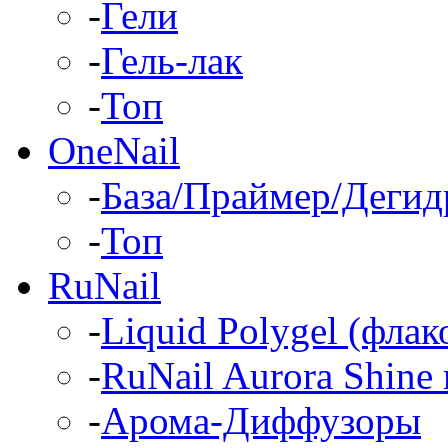
-
Гели
-
Гель-лак
-
Топ
OneNail
-
База/Праймер/Дегид
-
Топ
RuNail
-
Liquid Polygel (фла
-
RuNail Aurora Shine 
-
Арома-Диффузоры