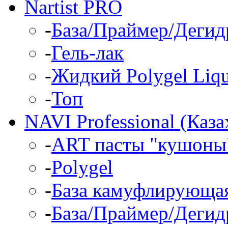
Nartist PRO
-
База/Праймер/Дегид
-
Гель-лак
-
Жидкий Polygel Liqu
-
Топ
NAVI Professional (Каза
-
ART пасты "кушоны"
-
Polygel
-
База камуфлирующа
-
База/Праймер/Дегид