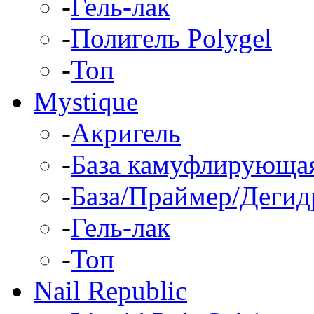
-
Гель-лак
-
Полигель Polygel
-
Топ
Mystique
-
Акригель
-
База камуфлирующа
-
База/Праймер/Дегид
-
Гель-лак
-
Топ
Nail Republic