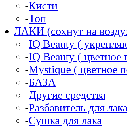
-
Кисти
-
Топ
ЛАКИ (сохнут на возду
-
IQ Beauty ( укрепл
-
IQ Beauty ( цветное 
-
Mystique ( цветное 
-
БАЗА
-
Другие средства
-
Разбавитель для лак
-
Сушка для лака