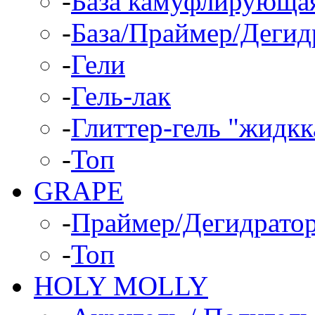
-
База камуфлирующа
-
База/Праймер/Дегид
-
Гели
-
Гель-лак
-
Глиттер-гель "жидкк
-
Топ
GRAPE
-
Праймер/Дегидрато
-
Топ
HOLY MOLLY