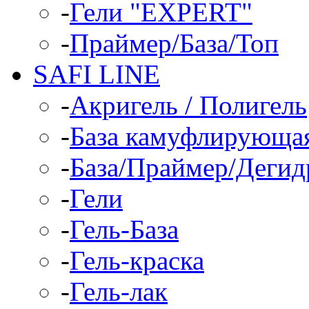
-
Гели "EXPERT"
-
Праймер/База/Топ
SAFI LINE
-
Акригель / Полигель
-
База камуфлирующа
-
База/Праймер/Дегид
-
Гели
-
Гель-База
-
Гель-краска
-
Гель-лак