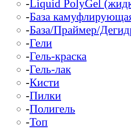
-
Liquid PolyGel (жид
-
База камуфлирующа
-
База/Праймер/Дегид
-
Гели
-
Гель-краска
-
Гель-лак
-
Кисти
-
Пилки
-
Полигель
-
Топ