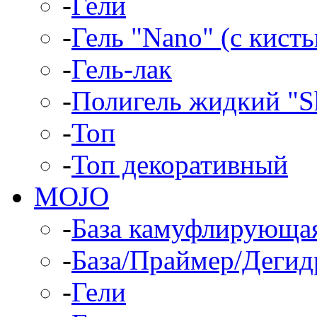
-
Гели
-
Гель "Nano" (с кист
-
Гель-лак
-
Полигель жидкий "Sh
-
Топ
-
Топ декоративный
MOJO
-
База камуфлирующа
-
База/Праймер/Дегид
-
Гели