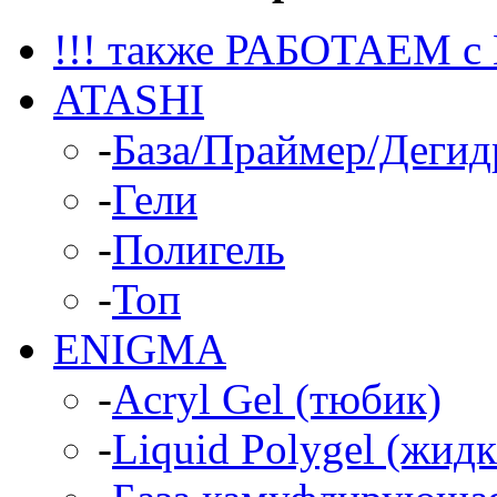
!!! также РАБОТАЕМ с
ATASHI
-
База/Праймер/Дегид
-
Гели
-
Полигель
-
Топ
ENIGMA
-
Acryl Gel (тюбик)
-
Liquid Polygel (жид