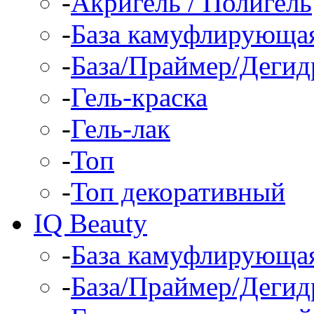
-
Акригель / Полигель
-
База камуфлирующа
-
База/Праймер/Дегид
-
Гель-краска
-
Гель-лак
-
Топ
-
Топ декоративный
IQ Beauty
-
База камуфлирующа
-
База/Праймер/Дегид