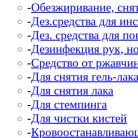
-
Обезжиривание, снят
-
Дез.средства для ин
-
Дез. средства для п
-
Дезинфекция рук, н
-
Средство от ржавчи
-
Для снятия гель-лак
-
Для снятия лака
-
Для стемпинга
-
Для чистки кистей
-
Кровоостанавливаю