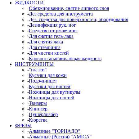
ЖИДКОСТИ
-
Обезжиривание, снятие липкого слоя
-
Дез.средства для инструмента
-
Дез. средства для поверхностей, оборудования
-
Дезинфекция рук, ног
-
Средство от ржавчины
-
Для снятия гель-лака
-
Для снятия лака
-
Для стемпинга
-
Для чистки кистей
-
Кровоостанавливающая жидкость
ИНСТРУМЕНТЫ
-
"глазки"
-
Кусачки для кожи
-
Подо-пинцет
-
Кусачки для ногтей
-
Ножницы для кутикулы
-
Ножницы для ногтей
-
Твизеры
-
Книпсер
-
Пушер/шабер
-
Кюретка
ФРЕЗЫ
-
Алмазные "ТОРНАДО"
-
Алмазные (Россия) "AMICA"