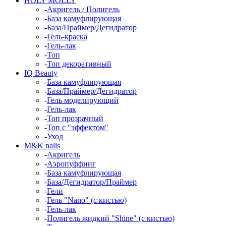
HOLY MOLLY
-
Акригель / Полигель
-
База камуфлирующая
-
База/Праймер/Дегидратор
-
Гель-краска
-
Гель-лак
-
Топ
-
Топ декоративный
IQ Beauty
-
База камуфлирующая
-
База/Праймер/Дегидратор
-
Гель моделирующий
-
Гель-лак
-
Топ прозрачный
-
Топ с "эффектом"
-
Уход
M&K nails
-
Акригель
-
Аэропуффинг
-
База камуфлирующая
-
База/Дегидратор/Праймер
-
Гели
-
Гель "Nano" (с кистью)
-
Гель-лак
-
Полигель жидкий "Shine" (с кистью)