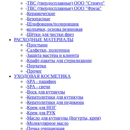
-
ТВС (твердосплавные) ООО "Стимул"
-
ТВС (твердосплавные) ООО "Фреза"
-
Керамические
-
Безопасные
-
Шлифовщик/полировщик
-
колпачки, основа резиновая
-
Щётки для чистки фрез
РАСХОДНЫЕ МАТЕРИАЛЫ
-
Простыни
-
Салфетки, полотенца
-
Защита мастера и клиента
-
Крафт-пакеты для стерилизации
-
Перчатки
-
Прочее
УХОДОВАЯ КОСМЕТИКА
-
SPA - парафин
-
SPA - свечи
-
Воск для кутикулы
-
Кератолитики для кутикулы
-
Кератолитики для педикюра
-
Крем для НОГ
-
Крем для РУК
-
Масло для кутикулы (йогурты, крем)
-
Молекулярное масло
-
Пенка очищающая