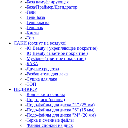
-
База камуфлирующая
-
База/Праймер/Дегидратор
-
Гели
-
Гель-База
-
Гель-краска
-
Гель-лак
-
Кисти
-
Топ
ЛАКИ (сохнут на воздухе)
-
IQ Beauty ( укрепляющее покрытие)
-
IQ Beauty ( цветное покрытие )
-
Mystique ( цветное покрытие )
-
БАЗА
-
Другие средства
-
Разбавитель для лака
-
Сушка для лака
-
ТОП
ПЕДИКЮР
-
Колпачки и основы
-
Подо-диск (основа)
-
Подо-файлы для диска "L" (25 мм)
-
Подо-файлы для диска "S" (15 мм)
-
Подо-файлы для диска "М" (20 мм)
-
Терка и сменные файлы
-
Файлы-спонжи на диск