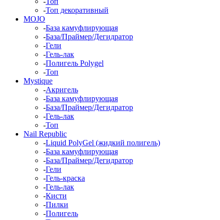
-
Топ
-
Топ декоративный
MOJO
-
База камуфлирующая
-
База/Праймер/Дегидратор
-
Гели
-
Гель-лак
-
Полигель Polygel
-
Топ
Mystique
-
Акригель
-
База камуфлирующая
-
База/Праймер/Дегидратор
-
Гель-лак
-
Топ
Nail Republic
-
Liquid PolyGel (жидкий полигель)
-
База камуфлирующая
-
База/Праймер/Дегидратор
-
Гели
-
Гель-краска
-
Гель-лак
-
Кисти
-
Пилки
-
Полигель