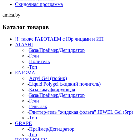
Скидочная программа
amica.by
Каталог товаров
!!! также РАБОТАЕМ с Юр.лицами и ИП
ATASHI
-
База/Праймер/Дегидратор
-
Гели
-
Полигель
-
Топ
ENIGMA
-
Acryl Gel (тюбик)
-
Liquid Polygel (жидкий полигель)
-
База камуфлирующая
-
База/Праймер/Дегидратор
-
Гели
-
Гель-лак
-
Глиттер-гель "жидккая фольга" JEWEL Gel (5гр)
-
Топ
GRAPE
-
Праймер/Дегидратор
-
Топ