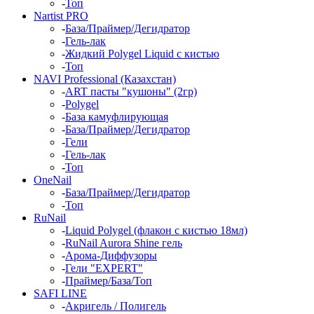
-
Топ
Nartist PRO
-
База/Праймер/Дегидратор
-
Гель-лак
-
Жидкий Polygel Liquid с кистью
-
Топ
NAVI Professional (Казахстан)
-
ART пасты "кушоны" (2гр)
-
Polygel
-
База камуфлирующая
-
База/Праймер/Дегидратор
-
Гели
-
Гель-лак
-
Топ
OneNail
-
База/Праймер/Дегидратор
-
Топ
RuNail
-
Liquid Polygel (флакон с кистью 18мл)
-
RuNail Aurora Shine гель
-
Арома-Диффузоры
-
Гели "EXPERT"
-
Праймер/База/Топ
SAFI LINE
-
Акригель / Полигель